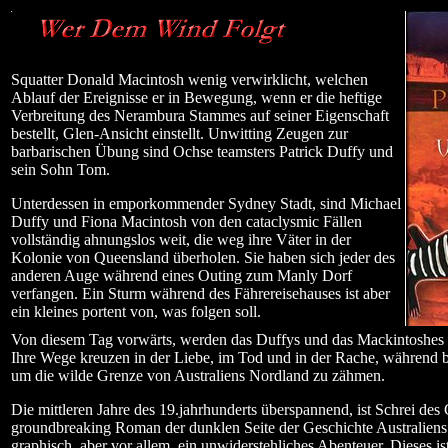
Squatter Donald Macintosh wenig verwirklicht, welchen
Ablauf der Ereignisse er in Bewegung, wenn er die heftige
Verbreitung des Nerambura Stammes auf seiner Eigenschaft
bestellt, Glen-Ansicht einstellt. Unwitting Zeugen zur
barbarischen Übung sind Ochse teamsters Patrick Duffy und
sein Sohn Tom.
Unterdessen in emporkommender Sydney Stadt, sind Michael
Duffy und Fiona Macintosh von den cataclysmic Fällen
vollständig ahnungslos weit, die weg ihre Väter in der
Kolonie von Queensland überholen. Sie haben sich jeder des
anderen Auge während eines Outing zum Manly Dorf
verfangen. Ein Sturm während des Fährereisehauses ist aber
ein kleines portent von, was folgen soll.
Von diesem Tag vorwärts, werden das Duffys und das Mackintoshes 
Ihre Wege kreuzen in der Liebe, im Tod und in der Rache, während 
um die wilde Grenze von Australiens Nordland zu zähmen.
Die mittleren Jahre des 19.jahrhunderts überspannend, ist Schrei des
groundbreaking Roman der dunklen Seite der Geschichte Australiens.
graphisch, aber vor allem, ein unwiderstehliches Abenteuer. Dieses i